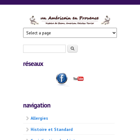
Aller au contenu principal
AHT en
Provence
Formulaire de recherche
Rechercher
réseaux
navigation
Allergies
Histoire et Standard